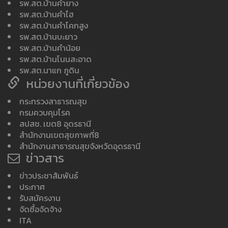
รพ.สต.บ้านคำยาง
รพ.สต.บ้านคำไฮ
รพ.สต.บ้านคำโคกสูง
รพ.สต.บ้านบะยาว
รพ.สต.บ้านคำน้อย
รพ.สต.บ้านโนนสะอาด
รพ.สต.นาแก ภูดิน
หน่วยงานที่เกี่ยวข้อง
กระทรวงสาธารณสุข
กรมควบคุมโรค
สปสช. เขต8 อุดรธานี
สำนักงานเขตสุขภาพที่8
สำนักงานสาธารณสุขจังหวัดอุดรธานี
ข่าวสาร
ข่าวประชาสัมพันธ์
ประกาศ
รับสมัครงาน
จัดซื้อจัดจ้าง
ITA