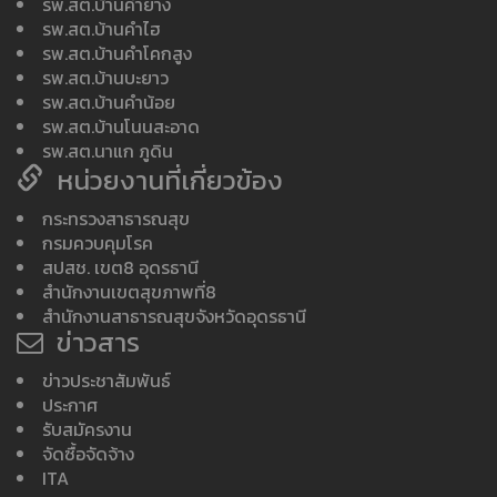
รพ.สต.บ้านคำยาง
รพ.สต.บ้านคำไฮ
รพ.สต.บ้านคำโคกสูง
รพ.สต.บ้านบะยาว
รพ.สต.บ้านคำน้อย
รพ.สต.บ้านโนนสะอาด
รพ.สต.นาแก ภูดิน
หน่วยงานที่เกี่ยวข้อง
กระทรวงสาธารณสุข
กรมควบคุมโรค
สปสช. เขต8 อุดรธานี
สำนักงานเขตสุขภาพที่8
สำนักงานสาธารณสุขจังหวัดอุดรธานี
ข่าวสาร
ข่าวประชาสัมพันธ์
ประกาศ
รับสมัครงาน
จัดซื้อจัดจ้าง
ITA