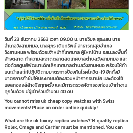
วันที่ 23 ธันวาคม 2563 เวลา 09.00 น.
นายวิมล สุระเสน นาย
อำเภอวังสามหมอ
,
นาง
ศุภร
เติมทรัพย์ สาธารณสุขอำเภอ
วังสามหมอ พร้อมด้วยเจ้าหน้าที่เทศบาล ผู้ใหญ่บ้าน
อส
ม.
ลงพื้นที่
ล้างตลาด ทำความสะอาดตลาดสดเทศบาลตำบลวังสามหมอ และ
ต่อด้วยศูนย์พัฒนาเด็กเล็กเทศบาลตำบลวังสามหมอ พร้อมให้คำ
แนะนำและให้ปฏิบัติตามมาตรการป้องกันโรคโควิด-19 อีก
ทั้งมี
มาตรการกำชับ
ให้ประชาชนต้อง
สวมหน้ากากอนามัย และต้องใช้
แอลกอฮอล์ล้างมือทุกครั้ง และมีการตรวจคัด
กรองก่อน
เข้าทำงาน
ทุกวัน
ด้วย มีผู้เข้าร่วมจำนวน 40 คน
You cannot miss uk cheap
copy watches
with Swiss
movements! Place an order online quickly!
What are the uk luxury
replica watches
? 1:1 quality replica
Rolex, Omega and Cartier must be mentioned. You can